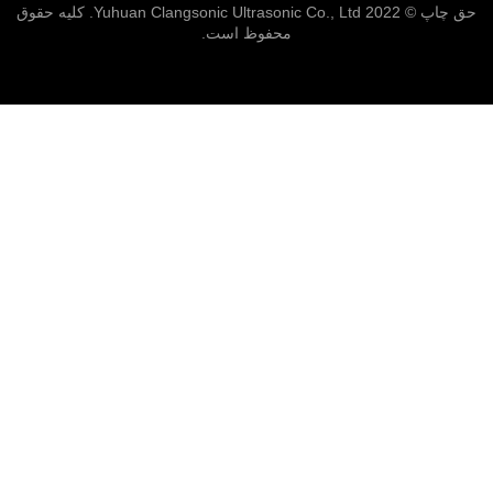
حق چاپ © 2022 Yuhuan Clangsonic Ultrasonic Co., Ltd. کلیه حقوق
محفوظ است.