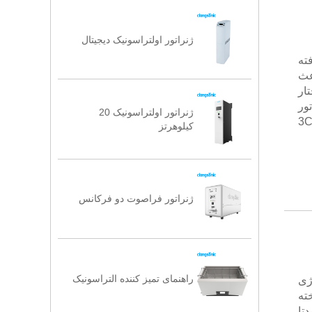
ژنراتور اولتراسونیک دیجیتال
افته
عث
ار
ور
ژنراتور اولتراسونیک 20
راسونیک دیجیتال SU برای تمیز کردن حمام آبکاری ، صفحه مدار ، لوازم جانبی 3C
کیلوهرتز
ژنراتور فراصوت دو فرکانس
راهنمای تمیز کننده التراسونیک
رژی
ته
تا