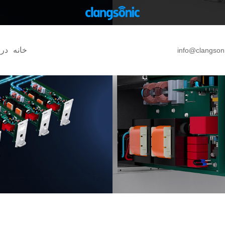
خانه
درب
info@clangson