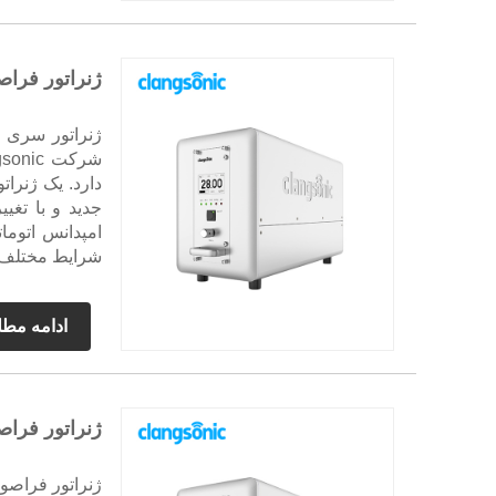
ژنراتور فرا
دارد. یک ژنرات
جدید و با تغی
امپدانس اتوما
شرایط مختلف ک
ادامه مط
ژنراتور فراص