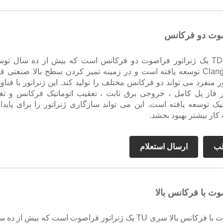
صوت دو فرکانس
ژنراتور سری TD یک ژنراتور فراصوت دو فرکانس است که بیش از ده سال ت
شرکت Clangsonic توسعه یافته است و در زمینه تمیز کردن سطح بالا صنعتی ق
ور منفرد می تواند دو فرکانس مختلف را تولید کند. این ژنراتور با فناو
یر فاز پل کامل ، خروجی برق ثابت ، تعقیب اتوماتیک فرکانس و تغی
تیک توسعه یافته است. این می تواند سازگاری ژنراتور را برای پایدا
ار بیشتر بهبود بخشد.
لب
ارسال استعلام
وت با فرکانس بالا
ژنراتور فراصوت با فرکانس بالا سری TU یک ژنراتور فراصوت است که بیش از د