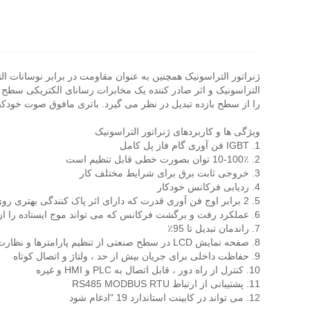
ژنراتور التراسونیک همچنین به عنوان مقاومت در برابر نوسانات
التراسونیک و اثر صادر کننده یک مخابرات رسانای الکتریکی سطح ب
را از سطح بازده تبدیل در نظر می گیرد. باتری مافوق صوت خود
ویژگی ها و کاربردهای ژنراتور التراسونیک
1. IGBT فن آوری گام فاز پل کامل
2. 10-100٪ توان بصورت خطی قابل تنظیم است
3. خروجی ثابت برق برای شرایط مختلف کار
4. ردیابی فرکانس خودکار
5. 2 برابر اوج فن آوری قدرت که دارای اثر پاک کنندگی بهتری روی لکه های لجباز است
6. عملکرد رفت و برگشت فرکانس که می تواند موج ایستاده را از بین ببرد و عملکرد اولتراسونیک را بهبود بخشد
7. راندمان تبدیل تا 95٪
8. صفحه نمایش LCD در سطح صنعتی از تنظیم پارامترها و نظارت بر وضعیت پشتیبانی می کند
9. حفاظت داخلی برای جریان بیش از حد ، ولتاژ و اتصال کوتاه
10. کنترل از راه دور ، قابل اتصال به PLC و HMI و غیره
11. پشتیبانی از ارتباط RS485 MODBUS RTU
12. می تواند در کابینت استاندارد 19 "ادغام شود