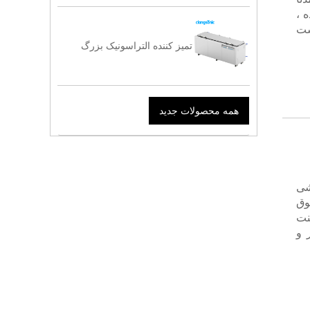
 ،
خواست
تمیز کننده التراسونیک بزرگ
همه محصولات جدید
شی
نراتورهای فراصوت ، کابل HF مافوق
اولتراسونیک و غیره. فقط 1 کابینت
 و