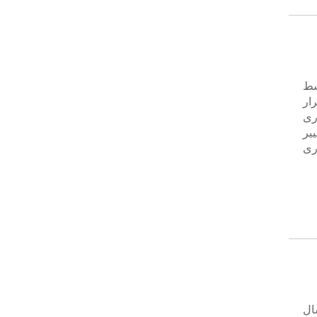
وسط
رار
ری
یر
ری
ه سال