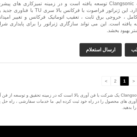
توسط شرکت Clangsonic توسعه یافته است و در زمینه تمیزکاری های پیشر
صنعتی قرار دارد. این ژنراتور فراصوت با فرکانس بالا سری TU با فناور
کامل ، خروجی برق ثابت ، تعقیب اتوماتیک فرکانس و تغییر امپدا
ه یافته است. این می تواند سازگاری ژنراتور را برای پایداری شرا
ر بهبود بخشد.
لب
ارسال استعلام
>
2
1
<
خوش آمدید برای خرید {کلید واژه} با کیفیت بالا از کارخانه ما ، Clangsonic یک شرکت با فن آوری بالا است 
ت اختراع و بسیاری از نوآوری های محصول را در راه خود ثبت کرده ایم. ما خدمات سفارشی ،
ا بدهید.