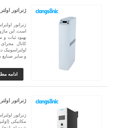
ژنراتور اولتر
است. این ماژو
بهبود ثبات و 
کانال مجرای 
و سایر صنایع
ادامه مط
ژنراتور اولتراسونیک
مکانیکی (اولت
شده ای انتخاب