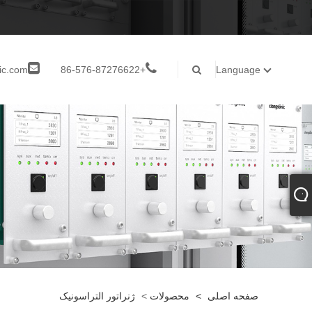
ic.com
+86-576-87276622
Language
صفحه اصلی
>
محصولات
>
ژنراتور التراسونیک