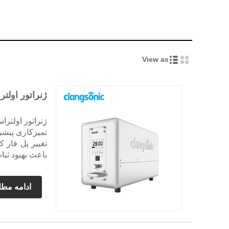
View as
ژنراتور اولتراسونی
تغییر پل فاز ک
باعث بهبود ثب
ادامه مط