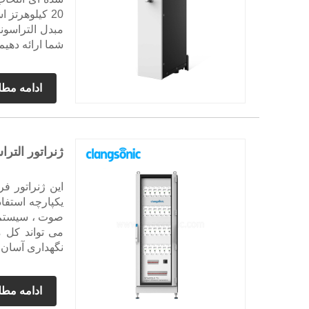
20 کیلوهرتز 
شما ارائه دهیم
ادامه مط
ژنراتور الترا
این ژنراتور 
می تواند کل م
نگهداری آسان. 
ادامه مط