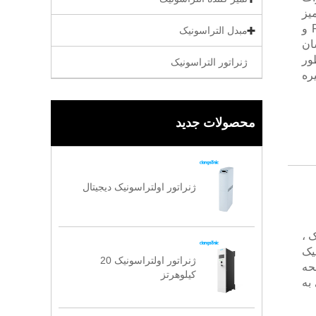
یز
کردن التراسونیک بیمارستان بر اساس فناوری پیشرفته Full Bridge Phase Shift و
مبدل التراسونیک
آسان
ور
ژنراتور التراسونیک
ره
محصولات جدید
ژنراتور اولتراسونیک دیجیتال
ینک ،
یک
ژنراتور اولتراسونیک 20
جهز به صفحه
کیلوهرتز
 به