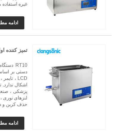
غیره استفاده 
ادامه مط
تمیز کننده ا
RT10 دست
LCD ، تای
اشکال ندارد. ت
پزشکی ، صنعت 
لنزهای نوری ،
حذف کربن و د
ادامه مط