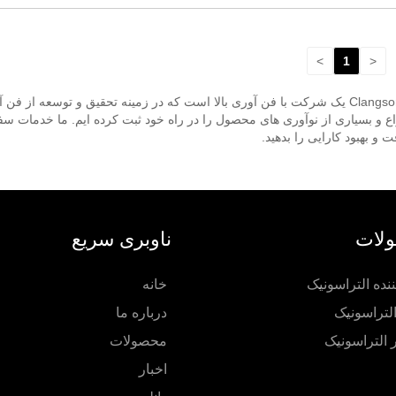
>
1
<
خوش آمدید برای خرید {کلید واژه} با کیفیت بالا از کارخانه ما ، Clangsonic یک شرکت با فن آوری بالا است ک
چین متخصص است. ما بیش از 15 حق ثبت اختراع و بسیاری از نوآوری های محصول را در راه خود ثبت کرد
و بهبود کارایی را بدهید.
لات
ناوبری سریع
ننده التراسونیک
خانه
لتراسونیک
درباره ما
ر التراسونیک
محصولات
اخبار