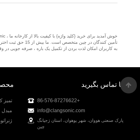
تأمین کنندگان در 
به کاربران امکان لذت بردن از تکمیل یک باره ، صرفه جویی در وقت 
با ما تماس بگیرید
محصو
+86-576-87276622
تمیز ک
info@clangsonic.com
مبدل ا
پارک صنعتی هووان، شهر یوهوان، استان ژجیانگ
ژنراتو
چین