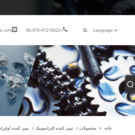
ic.com
+86-576-87276622
Language
خانه
>
محصولات
>
تمیز کننده التراسونیک
>
تمیز کننده اولتر