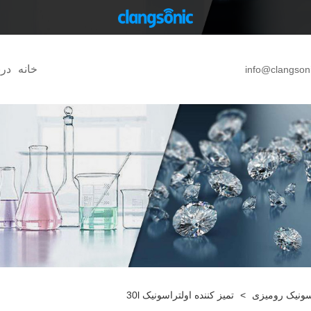
خانه
درب
info@clangson
اسونیک رومیزی
>
تمیز کننده اولتراسونیک 30l