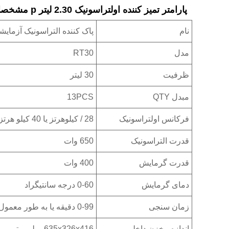
پارامتر تمیز کننده اولتراسونیک 2.30 لیتر p مشخصات ï¼
نام
پاک کننده التراسونیک آزمای
مدل
RT30
ظرفیت
30 لیتر
مبدل QTY
13PCS
فرکانس اولتراسونیک
28 / کیلوهرتز یا 40 کیلو هرتز
قدرت التراسونیک
650 وات
قدرت گرمایش
400 وات
دمای گرمایش
0-60 درجه سانتیگراد
زمان سنجی
0-99 دقیقه یا به طور معمول باز است
اندازه مخزن داخلی
635x326x416 میلی متر