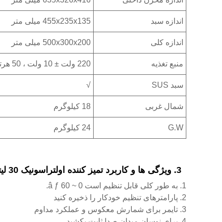
اندازه سبد
455x235x135 میلی متر
اندازه کلی
500x300x200 میلی متر
منبع تغذیه
220 ولت ± 10 ولت ، 50 هرتز (لطفا هنگام سفارش سفارش آن را یادداشت کنید)
سبد SUS
√
شمال غربی
18 کیلوگرم
G.W
24 کیلوگرم
3. ویژگی ها و کاربرد تمیز کننده اولتراسونیک 30 لیتر
1. به طور کلی قابل تنظیم است 0 ~ 60 â ƒ.
2. پارامترهای تنظیم خودکار را ذخیره کنید
3. تایمر برای شمارش معکوس و عملکرد مداوم
4. برای نوسان میدان صدا ثابت بکشید