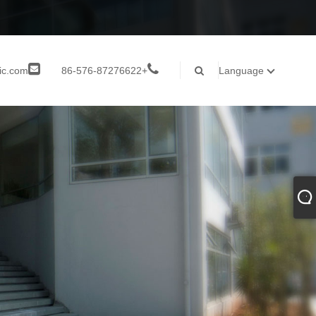
ic.com
+86-576-87276622
Language