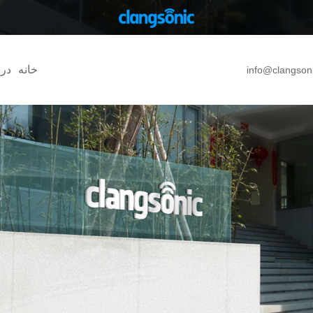
خانه
درب
info@clangson