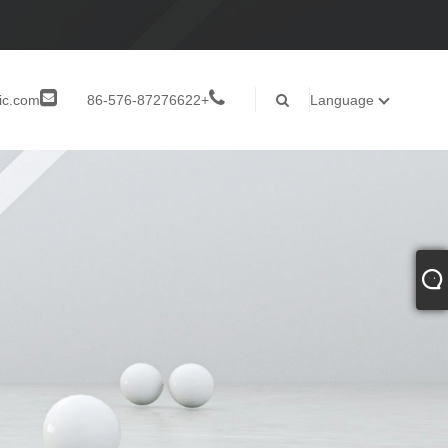
ic.com
+86-576-87276622
Language