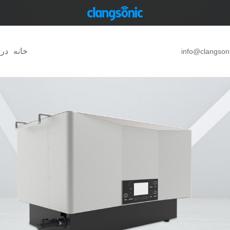
خانه
درب
info@clangson