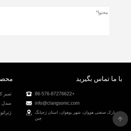
با ما تماس بگیرید
محصو
+86-576-87276622
تمیز ک
info@clangsonic.com
مبدل ا
پارک صنعتی هووان، شهر یوهوان، استان ژجیانگ
ژنراتو
چین