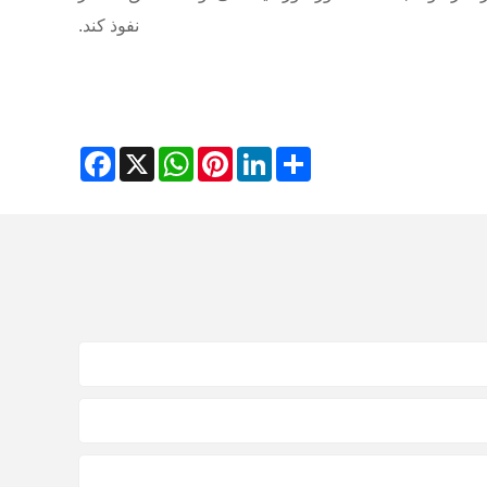
نفوذ کند.
Facebook
WhatsApp
X
Pinterest
LinkedIn
Share