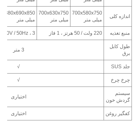
0
880x690x850
700x630x750
700x580x750
اندازه کلی
میلی متر
میلی متر
میلی متر
م
منبع تغذیه
220 ولت / 50 هرتز ، 1 فاز
380V / 50Hz ، 3 فاز
طول کابل
3 متر
برق
جلد SUS
√
چرخ چرخ
√
سیستم
اختیاری
گردش خون
کفگیر روغن
اختیاری