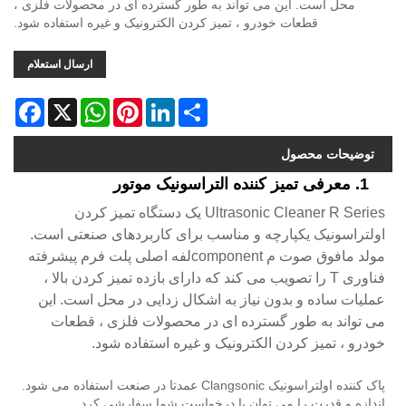
محل است. این می تواند به طور گسترده ای در محصولات فلزی ،
قطعات خودرو ، تمیز کردن الکترونیک و غیره استفاده شود.
ارسال استعلام
acebook
WhatsApp
X
Pinterest
LinkedIn
Share
توضیحات محصول
1. معرفی تمیز کننده التراسونیک موتور
Ultrasonic Cleaner R Series یک دستگاه تمیز کردن
اولتراسونیک یکپارچه و مناسب برای کاربردهای صنعتی است.
مولد مافوق صوت م componentلفه اصلی پلت فرم پیشرفته
فناوری T را تصویب می کند که دارای بازده تمیز کردن بالا ،
عملیات ساده و بدون نیاز به اشکال زدایی در محل است. این
می تواند به طور گسترده ای در محصولات فلزی ، قطعات
خودرو ، تمیز کردن الکترونیک و غیره استفاده شود.
پاک کننده اولتراسونیک Clangsonic عمدتا در صنعت استفاده می شود.
اندازه و قدرت را می توان با درخواست شما سفارشی کرد.