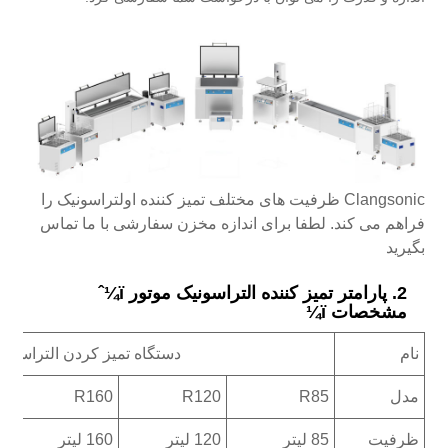
Clangsonic ظرفیت های مختلف تمیز کننده اولتراسونیک را
فراهم می کند. لطفا برای اندازه مخزن سفارشی با ما تماس
بگیرید
2. پارامتر تمیز کننده التراسونیک موتور ï¼ˆ
مشخصات ï¼
نام
دستگاه تمیز کردن التراسون
مدل
R85
R120
R160
0
ظرفیت
85 لیتر
120 لیتر
160 لیتر
20