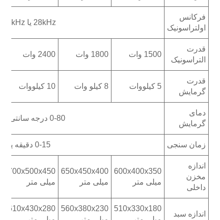
فرکانس
28kHz یا 40kHz
اولتراسونیک
قدرت
1500 وات
1800 وات
2400 وات
00
التراسونیک
قدرت
5 کیلووات
8 کیلو وات
10 کیلووات
10 
گرمایش
دمای
0-80 درجه سانتی گراد
گرمایش
زمان سنجی
0-15 دقیقه یا
اندازه
0
700x500x450
650x450x400
600x400x350
مخزن
میلی متر
میلی متر
میلی متر
م
داخلی
0
610x430x280
560x380x230
510x330x180
اندازه سبد
میلی متر
میلی متر
میلی متر
م