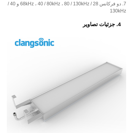
7. دو فرکانس 28 / 68kHz ، 40 / 80kHz ، 80 / 130kHz و 40 /
130kHz
4. جزئیات تصاویر