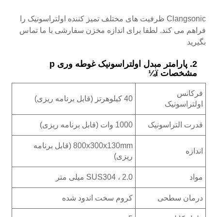
Clangsonic ظرفیت های مختلف تمیز کننده اولتراسونیک را
فراهم می کند. لطفا برای اندازه مخزن سفارشی با ما تماس
بگیرید
2. پارامتر مبدل اولتراسونیک غوطه وری p
مشخصات ï¼
فرکانس
40 کیلوهرتز (قابل برنامه ریزی)
اولتراسونیک
قدرت التراسونیک
1000 وات (قابل برنامه ریزی)
800x300x130mm (قابل برنامه
اندازه
ریزی)
مواد
SUS304 ، 2.0 میلی متر
درمان سطحی
کروم سخت اندود شده