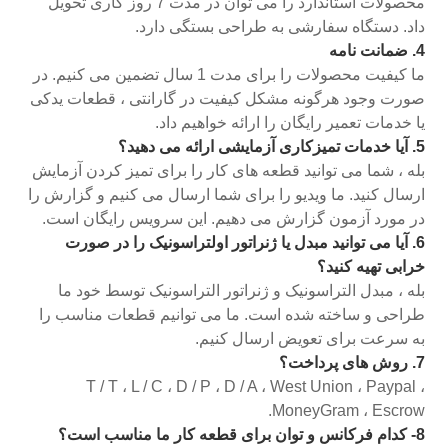
محصولات استاندارد را می توان در مدت 7 روز کاری تحویل
داد. دستگاه سفارشی به طراحی بستگی دارد.
4. ضمانت نامه
ما کیفیت محصولات را برای مدت 1 سال تضمین می کنیم. در
صورت وجود هرگونه مشکل کیفیت در گارانتی ، قطعات یدکی
یا خدمات تعمیر رایگان را ارائه خواهیم داد.
5. آیا خدمات تمیزکاری آزمایشی ارائه می دهید؟
بله ، شما می توانید قطعه های کار را برای تمیز کردن آزمایش
ارسال کنید. ما ویدیو را برای شما ارسال می کنیم و گزارش را
در مورد آزمون گزارش می دهیم. این سرویس رایگان است.
6. آیا می توانید مبدل یا ژنراتور اولتراسونیک را در صورت
خرابی تهیه کنید؟
بله ، مبدل التراسونیک و ژنراتور التراسونیک توسط خود ما
طراحی و ساخته شده است. ما می توانیم قطعات مناسب را
به سرعت برای تعویض ارسال کنیم.
7. روش های پرداخت؟
T / T ، L / C ، D / P ، D / A ، West Union ، Paypal ،
MoneyGram ، Escrow.
8- کدام فرکانس و توان برای قطعه کار ما مناسب است؟