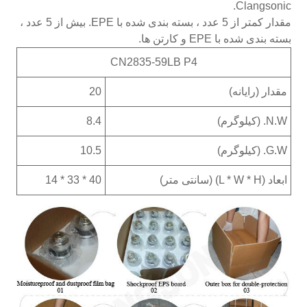
Clangsonic.
مقدار کمتر از 5 عدد ، بسته بندی شده با EPE. بیش از 5 عدد ،
بسته بندی شده با EPE و کارتن ها.
CN2835-59LB P4
مقدار (رایانه)
20
N.W. (کیلوگرم)
8.4
G.W. (کیلوگرم)
10.5
ابعاد (L * W * H) (سانتی متر)
40 * 33 * 14