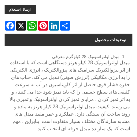
ارسال استعلام
acebook
WhatsApp
X
Pinterest
LinkedIn
Share
توضیحات محصول
1. مبدل اولتراسونیک 28 کیلوگرم معرفی
مبدل اولتراسونیک 28 کیلو هرتز دستگاهی است که با استفاده
از اثر پیزوالکتریک سرامیک های پیزوالکتریک ، انرژی الکتریکی
را به انرژی مکانیکی (لرزش صوتی) تبدیل می کند. حباب های
حفره فشار قوی حاصل از اثر کاویتاسیون در آب به سرعت
کثیفی های سطح جسمی را که باید تمیز شود جدا می کنند ، و
به اثر تمیز کردن ، مزایای تمیز کردن اولتراسونیک و تمیزی بالا
می رسند. کیفیت مبدل اولتراسونیک 28 کیلو هرتز به ماده و
روند ساخت آن بستگی دارد. عملکرد و عمر مفید مبدل های
مشابه سازندگان مختلف بسیار متفاوت است. بنابراین ، مهم
است که یک سازنده مبدل حرفه ای انتخاب کنید.