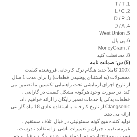
1. T / T
2. L / C
3. D / P
4. D / A
5. West Union
6. پی پال
7. MoneyGram
8. محافظت کنید
(5) س: ضمانت نامه
100٪ کاملاً جدید هنگام ترک کارخانه. فروشنده کیفیت
محصولات (به استثنای پوشیدن قطعات) را برای مدت 1 سال
از تاریخ اجرای آزمایشی تحت راهنمایی تکنسین ما تضمین می
کند. در صورت وجود هرگونه مشکل کیفیت در گارانتی ،
قطعات یدکی یا خدمات تعمیر رایگان را ارائه خواهیم داد.
Clangsonic از تاریخ کارخانه با استفاده عادی 18 ماه گارانتی
ارائه می دهد.
تولید کننده هیچ گونه مسئولیتی در قبال اتلاف مستقیم ،
غیرمستقیم ، جبران و تعمیرات ناشی از استفاده نادرست ،
نصب ، سو mis استفاده یا دمای غیر عادی ، گرد و غبار و جو