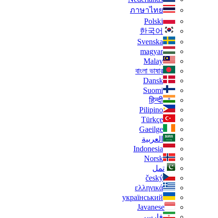
ภาษาไทย
Polski
한국어
Svenska
magyar
Malay
বাংলা ভাষার
Dansk
Suomi
हिन्दी
Pilipino
Türkçe
Gaeilge
العربية
Indonesia
Norsk‎
تمل
český
ελληνικά
український
Javanese
فارسی