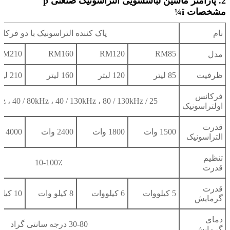
2. پارامتر ماشین لباسشویی التراسونیک صنعتی p
مشخصات ï¼
نام
پاک کننده التراسونیک با دو فرکا
RM210
RM160
RM120
RM85
مدل
ظرفیت
85 لیتر
120 لیتر
160 لیتر
210 لیتر
فرکانس
25 / 45kHz ، 28 / 68kHz ، 40 / 80kHz ، 40 / 130kHz ، 80 / 130kHz
اولتراسونیک
قدرت
1500 وات
1800 وات
2400 وات
4000 وات
التراسونیک
تنظیم
10-100٪
قدرت
قدرت
5 کیلووات
6 کیلووات
8 کیلو وات
10 کیلووات
گرمایش
دمای
30-80 درجه سانتی گراد
گرمایش