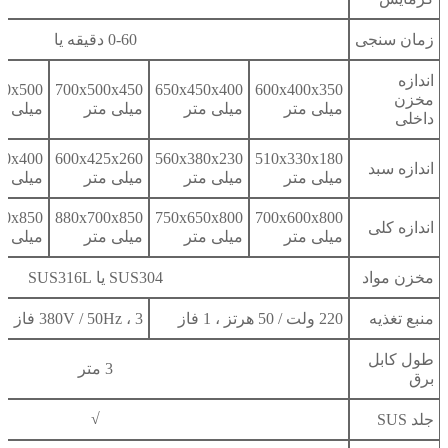
زمان سنجی
0-60 دقیقه یا
اندازه
20x500
700x500x450
650x450x400
600x400x350
مخزن
میلی متر
میلی متر
میلی متر
میلی م
داخلی
80x400
600x425x260
560x380x230
510x330x180
اندازه سبد
میلی متر
میلی متر
میلی متر
میلی م
20x850
880x700x850
750x650x800
700x600x800
اندازه کلی
میلی متر
میلی متر
میلی متر
میلی م
مخزن مواد
SUS304 یا SUS316L
منبع تغذیه
220 ولت / 50 هرتز ، 1 فاز
380V / 50Hz ، 3 فاز
طول کابل
3 متر
برق
√
جلد SUS