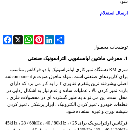
شود.
ارسال استعلام
cebook
WhatsApp
X
Pinterest
LinkedIn
Share
توضیحات محصول
1. معرفی ماشین لباسشویی التراسونیک صنعتی
سری RM دستگاه تمیزکاری اولتراسونیک با دو فرکانس مناسب
برای کاربردهای صنعتی است. مولد مافوق صوت م componentلفه
اصلی پیشرفته ترین پلتفرم فناوری T را به کار می برد که دارای
بازده تمیز کردن بالا ، عملیات ساده و عدم نیاز به اشکال زدایی در
محل است. این می تواند به طور گسترده ای در محصولات فلزی ،
قطعات خودرو ، تمیز کردن الکترونیک ، ابزار پزشکی ، تمیز کردن
شیشه نوری و غیره استفاده شود.
فرکانس اولتراسونیک برای 25 / 45kHz ، 28 / 68kHz ، 40 / 80kHz ،
40 / 130kHz و 80 / 130kHz در دسترس است. فرکانس پیش فرض