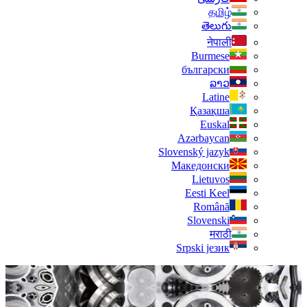
தமிழ்
తెలుగు
नेपाली
Burmese
български
ລາວ
Latine
Қазақша
Euskal
Azərbaycan
Slovenský jazyk
Македонски
Lietuvos
Eesti Keel
Română
Slovenski
मराठी
Srpski језик