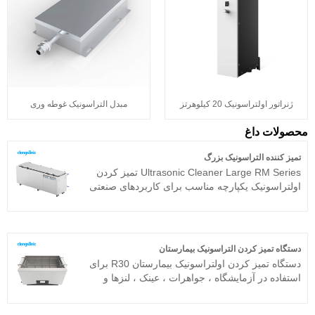
ژنراتور اولتراسونیک 20 کیلوهرتز
مبدل التراسونیک غوطه وری
محصولات داغ
تمیز کننده التراسونیک بزرگ
Ultrasonic Cleaner Large RM Series تمیز کردن
اولتراسونیک یکپارچه مناسب برای کاربردهای صنعتی
است. مولد مافوق صوت م componentلفه اصلی
پلت فرم پیشرفته فناوری T را تصویب می کند که
دارای بازده تمیز کردن بالا ، عملیات ساده و بدون نیاز
به اشکال زدایی در محل است. این می تواند به طور
دستگاه تمیز کردن التراسونیک بیمارستان
گسترده ای در محصولات فلزی ، قطعات خودرو ،
دستگاه تمیز کردن اولتراسونیک بیمارستان R30 برای
تمیز کردن الکترونیک و غیره استفاده شود. تمیز کننده
استفاده در آزمایشگاه ، جواهرات ، عینک ، لنزها و
اولتراسونیک Clangsonic عمدتا در صنعت استفاده
تمیز کردن اجزای فوق العاده ظریف صنعتی مناسب
می شود. اندازه و قدرت را می توان با درخواست
است. دستگاه تمیز کردن التراسونیک بیمارستان بر
شما سفارشی کرد.