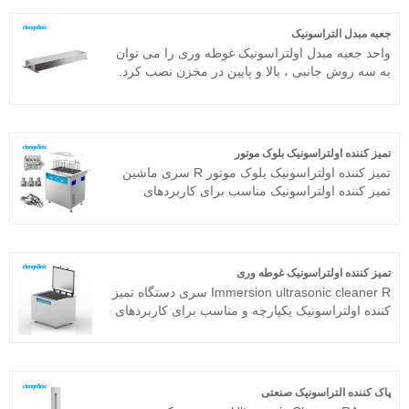
اساس فناوری پیشرفته Full Bridge Phase Shift و
مجهز به صفحه نمایش LCD ، تایمر ، بخاری و غیره
جعبه مبدل التراسونیک
ساخته شده است ، کار با آن آسان است و نیازی به
واحد جعبه مبدل اولتراسونیک غوطه وری را می توان
رفع اشکال ندارد. دستگاه تمیز کردن اولتراسونیک
به سه روش جانبی ، بالا و پایین در مخزن نصب کرد.
بیمارستان به طور گسترده ای در قطعات فلزی ،
دستگاه تمیز کردن التراسونیک از مبدل و ژنراتور
قطعات خودرو ، الکترونیک و صنایع پزشکی و غیره
فراصوت غوطه وری تشکیل شده است. اگر دستگاه
استفاده می شود
تمیز کردن اولتراسونیک مدل استاندارد را نمی توان
در یک محیط کار خاص اعمال کرد ، شما همچنین می
تمیز کننده اولتراسونیک بلوک موتور
توانید بسته مبدل اولتراسونیک غوطه وری را با توجه
تمیز کننده اولتراسونیک بلوک موتور R سری ماشین
به مشخصات خاص سفارشی تهیه کنید.
تمیز کننده اولتراسونیک مناسب برای کاربردهای
صنعتی است. مولد مافوق صوت هسته اصلی تمیز
کننده اولتراسونیک بلوک موتور از پلت فرم پیشرفته
فناوری T استفاده می کند که دارای بازده تمیز کردن
بالا ، عملیات ساده و بدون نیاز به اشکال زدایی در
تمیز کننده اولتراسونیک غوطه وری
محل است. پاک کننده التراسونیک بلوک موتور می
Immersion ultrasonic cleaner R سری دستگاه تمیز
تواند به طور گسترده ای در محصولات فلزی ، قطعات
کننده اولتراسونیک یکپارچه و مناسب برای کاربردهای
خودرو ، تمیز کردن الکترونیک و غیره استفاده شود
صنعتی است. مولد مافوق صوت م componentلفه
اصلی پلت فرم پیشرفته فناوری T را تصویب می کند
که دارای بازده تمیز کردن بالا ، عملیات ساده و بدون
نیاز به اشکال زدایی در محل است. تمیز کننده
پاک کننده التراسونیک صنعتی
اولتراسونیک غوطه وری می تواند به طور گسترده ای