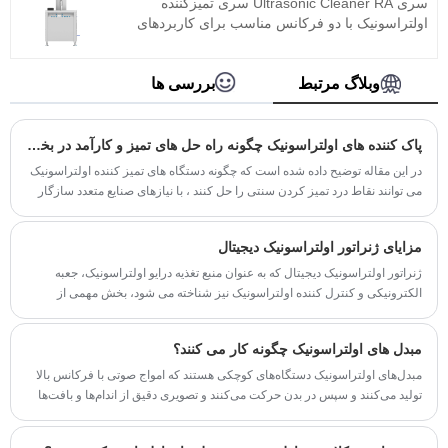
سری Ultrasonic Cleaner RA سری تمیزکننده
در محصولات فلزی ، قطعات خودرو ، تمیز کردن
اولتراسونیک با دو فرکانس مناسب برای کاربردهای
لوازم الکترونیکی و غیره استفاده شود.
صنعتی است. مولد مافوق صوت م componentلفه
اصلی پیشرفته ترین پلتفرم فناوری T را به کار می
برد که دارای راندمان تمیز کردن بالا ، عملیات ساده و
وبلاگ مرتبط
بررسی ها
عدم نیاز به اشکال زدایی در سایت است. این می
تواند به طور گسترده ای در محصولات فلزی ، قطعات
خودرو ، تمیز کردن الکترونیک ، ابزار پزشکی ، تمیز
پاک کننده های اولتراسونیک چگونه راه حل های تمیز و کارآمد در بخش های صنعتی ، پزشکی ، جواهرات و خانگی را ارائه می دهند؟
کردن شیشه نوری و غیره استفاده شود .
در این مقاله توضیح داده شده است که چگونه دستگاه های تمیز کننده اولتراسونیک
می توانند نقاط درد تمیز کردن سنتی را حل کنند ، با نیازهای صنایع متعدد سازگار
شوند ، به سمت سفارشی سازی توسعه یابند و به فرایند تمیز کردن دقیق تر ، ایمن
و کارآمدتر کمک کنند.
مزایای ژنراتور اولتراسونیک دیجیتال
ژنراتور اولتراسونیک دیجیتال که به عنوان منبع تغذیه درایو اولتراسونیک، جعبه
الکترونیکی و کنترل کننده اولتراسونیک نیز شناخته می شود، بخش مهمی از
سیستم های اولتراسونیک با قدرت بالا است.
مبدل های اولتراسونیک چگونه کار می کنند؟
مبدل‌های اولتراسونیک دستگاه‌های کوچکی هستند که امواج صوتی با فرکانس بالا
تولید می‌کنند و سپس در بدن حرکت می‌کنند و تصویری دقیق از اندام‌ها و بافت‌ها
ایجاد می‌کنند. این تصاویر اطلاعات تشخیصی ارزشمندی را در اختیار متخصصان
مراقبت های بهداشتی قرار می دهد و به آنها امکان می دهد بیماری ها را با دقت و